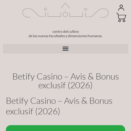
centro del cultivo
de las nuevas facultades y dimensiones humanas.
Betvictor registration steps: Quick sign‑up guide for Irish players
Betify Casino – Avis & Bonus
exclusif (2026)
Betify Casino – Avis & Bonus
exclusif (2026)