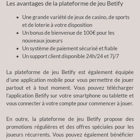
Les avantages de la plateforme de jeu Betify
Une grande variété de jeux de casino, de sports
et de loterie à votre disposition
Un bonus de bienvenue de 100€ pour les
nouveaux joueurs
Un système de paiement sécurisé et fiable
Un support client disponible 24h/24 et 7j/7
La plateforme de jeu Betify est également équipée
d’une application mobile pour vous permettre de jouer
partout et à tout moment. Vous pouvez télécharger
l’application Betify sur votre smartphone ou tablette et
vous connecter à votre compte pour commencer à jouer.
En outre, la plateforme de jeu Betify propose des
promotions régulières et des offres spéciales pour les
joueurs récurrents. Vous pouvez également bénéficier