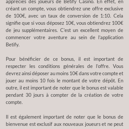
appréciés des joueurs de Betify Casino. En effet, en
créant un compte, vous obtiendrez une offre exclusive
de 100€, avec un taux de conversion de 1:10. Cela
signifie que si vous déposez 10€, vous obtiendrez 100€
de jeu supplémentaires. C’est un excellent moyen de
commencer votre aventure au sein de l’application
Betify.
Pour bénéficier de ce bonus, il est important de
respecter les conditions générales de l’offre. Vous
devrez ainsi déposer au moins 10€ dans votre compte et
jouer au moins 10 fois le montant de votre dépôt. En
outre, il est important de noter que le bonus est valable
pendant 30 jours à compter de la création de votre
compte.
Il est également important de noter que le bonus de
bienvenue est exclusif aux nouveaux joueurs et ne peut