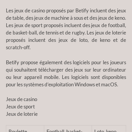
Les jeux de casino proposés par Betify incluent des jeux
de table, des jeux de machine à sous et des jeux de keno.
Les jeux de sport proposés incluent des jeux de football,
de basket-ball, de tennis et de rugby. Les jeux de loterie
proposés incluent des jeux de loto, de keno et de
scratch-off.
Betify propose également des logiciels pour les joueurs
qui souhaitent télécharger des jeux sur leur ordinateur
ou leur appareil mobile. Les logiciels sont disponibles
pour les systèmes d’exploitation Windows et macOS.
Jeux de casino
Jeux de sport
Jeux de loterie
Roulette,
Football, basket-
Loto, keno,