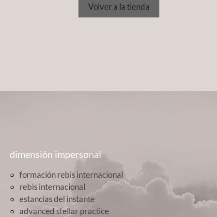
Volver a la tienda
dimensión impersonal
formación rebis internacional
rebis internacional
estancias del instante
advanced stellar practice