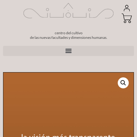
centro del cultivo
de las nuevas facultades y dimensiones humanas.
Betvictor registration steps: Quick sign‑up guide for Irish players