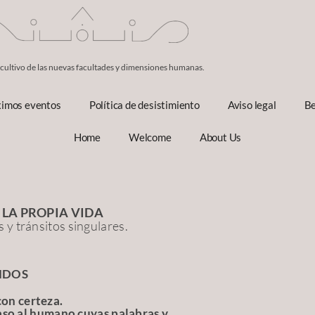
 cultivo de las nuevas facultades y dimensiones humanas.
ximos eventos
Política de desistimiento
Aviso legal
Be
Home
Welcome
About Us
 LA PROPIA VIDA
y tránsitos singulares.
NDOS
con certeza.
aso al humano cuyas palabras y