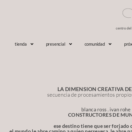
centro del
tienda
presencial
comunidad
pró
LA DIMENSION CREATIVA DE
secuencia de procesamientos propios 
blanca ross . ivan rohe
CONSTRUCTORES DE MU
ese destino tiene que ser forjado 
el mundo le abre camino a quien persevera. le abre p