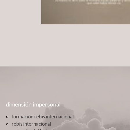
dimensión impersonal
formación rebis internacional
rebis internacional