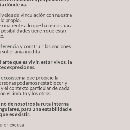
ia dónde va.
niveles de vinculación con nuestra
lo propio.
 permanente a lo que hacemos para
 posibilidades tienen que estar
to.
eferencia y construir las nociones
a soberanía inédita.
rte que es vivir, estar vivos, la
tes expresiones.
 ecosistema que propicie la
personas podamos restablecer y
 y el contexto particular de cada
on el ámbito y los otros.
no de nosotros la ruta interna
ngulares, para una estabilidad e
ue es existir.
uier excusa