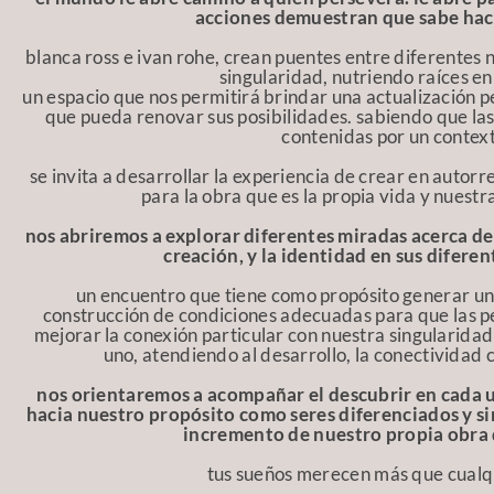
acciones demuestran que sabe hac
blanca ross e ivan rohe, crean puentes entre diferentes 
singularidad, nutriendo raíces en 
un espacio que nos permitirá brindar una actualización
que pueda renovar sus posibilidades. sabiendo que las
contenidas por un contex
se invita a desarrollar la experiencia de crear en autorr
para la obra que es la propia vida y nuestr
nos abriremos a explorar diferentes miradas acerca del a
creación, y la identidad en sus diferen
un encuentro que tiene como propósito generar un
construcción de condiciones adecuadas para que las 
mejorar la conexión particular con nuestra singularidad
uno, atendiendo al desarrollo, la conectividad c
nos orientaremos a acompañar el descubrir en cada u
hacia nuestro propósito como seres diferenciados y si
incremento de nuestro propia obra q
tus sueños merecen más que cualq