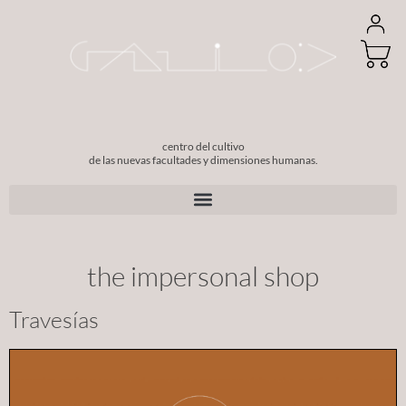
centro del cultivo
de las nuevas facultades y dimensiones humanas.
Betvictor registration steps: Quick sign‑up guide for Irish players
the impersonal shop
Travesías