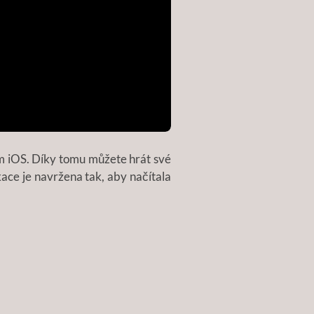
em iOS. Díky tomu můžete hrát své
kace je navržena tak, aby načítala