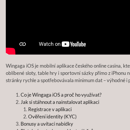
Wingaga iOS je mobilní aplikace českého online casina, k
oblíbené sloty, table hry i sportovní sázky přímo z iPhonu
stránky rychle a spotřebovávala minimum dat – výhodné i p
Co je Wingaga iOS a proč ho využívat?
Jak si stáhnout a nainstalovat aplikaci
Registrace v aplikaci
Ověření identity (KYC)
Bonusy a uvítací nabídky