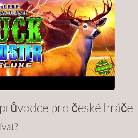
 průvodce pro české hráče
ívat?