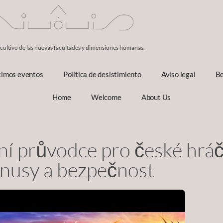
 cultivo de las nuevas facultades y dimensiones humanas.
ximos eventos
Política de desistimiento
Aviso legal
Be
Home
Welcome
About Us
í průvodce pro české hráče
nusy a bezpečnost