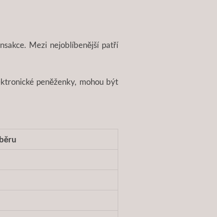
sakce. Mezi nejoblíbenější patří
ektronické peněženky, mohou být
běru