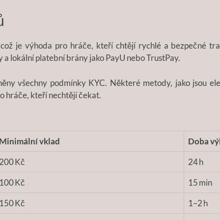
ů
ož je výhoda pro hráče, kteří chtějí rychlé a bezpečné tran
 a lokální platební brány jako PayU nebo TrustPay.
něny všechny podmínky KYC. Některé metody, jako jsou el
 hráče, kteří nechtějí čekat.
Minimální vklad
Doba vý
200 Kč
24 h
100 Kč
15 min
150 Kč
1–2 h