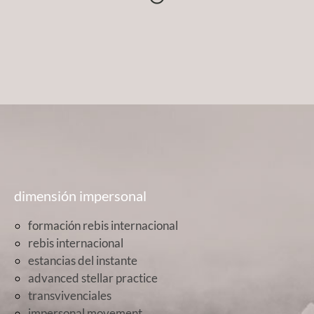
dimensión impersonal
formación rebis internacional
rebis internacional
estancias del instante
advanced stellar practice
transvivenciales
impersonal movement