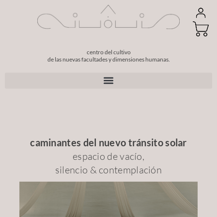
centro del cultivo
de las nuevas facultades y dimensiones humanas.
Betvictor registration steps: Quick sign‑up guide for Irish players
caminantes del nuevo tránsito solar
espacio de vacío,
silencio & contemplación